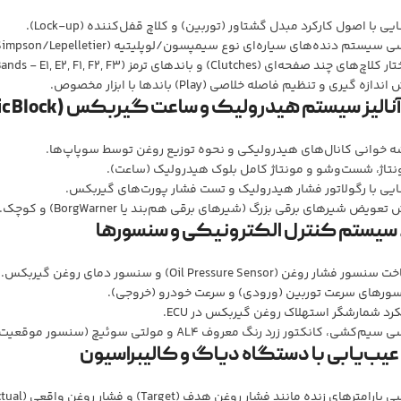
یی با اصول کارکرد مبدل گشتاور (توربین) و کلاچ قفل‌کننده (Lock-up).
 سیستم دنده‌های سیاره‌ای نوع سیمپسون/لوپلیتیه (Simpson/Lepelletier).
چ‌های چند صفحه‌ای (Clutches) و باندهای ترمز (Brake Bands - E1, E2, F1, F2, F3).
دازه گیری و تنظیم فاصله خلاصی (Play) باندها با ابزار مخصوص.
ه خوانی کانال‌های هیدرولیکی و نحوه توزیع روغن توسط سوپاپ‌ها.
نتاژ، شست‌وشو و مونتاژ کامل بلوک هیدرولیک (ساعت).
یی با رگولاتور فشار هیدرولیک و تست فشار پورت‌های گیربکس.
عویض شیرهای برقی بزرگ (شیرهای برقی هم‌بند یا BorgWarner) و کوچک.
ور فشار روغن (Oil Pressure Sensor) و سنسور دمای روغن گیربکس.
ورهای سرعت توربین (ورودی) و سرعت خودرو (خروجی).
رد شمارشگر استهلاک روغن گیربکس در ECU.
یم‌کشی، کانکتور زرد رنگ معروف AL4 و مولتی سوئیچ (سنسور موقعیت دنده).
پارامترهای زنده مانند فشار روغن هدف (Target) و فشار روغن واقعی (Actual).