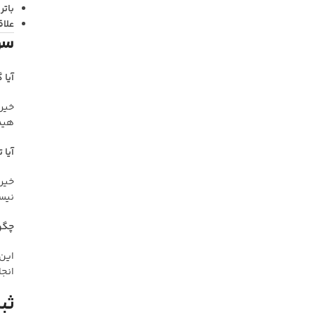
باتر
علاق
سوا
آیا 
هیدر
آیا 
نیس
چگونه روغن
انجا
ثبت