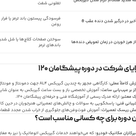
ه شدید هنگام گرم شدن گیربکس
تفلونی شفت
فرسودگی پیستون باند ترمز یا فرار 
خیر در درگیر شدن دنده عقب ®
روغن
سوختن صفحات کلاچ‌ها یا شل شد
ز هرز خوردن در زمان تعویض دنده‌ها
باندهای ترمز
یای شرکت در دوره پیشگامان ۱۲۰
ش کاملاً عملی:
کارگاهی مجهز به چندین گیربکس AL4 جهت دمونتاژ و مونتاژ توسط خود هنرجویان.
ز بر عیب‌یابی ساعت:
آموزش تخصصی باز و بست ساعت گیربکس به عنوان شایع‌
 معتبر:
ارائه مدرک رسمی از آموزشگاه فنی و حرفه‌ای پیشگامان ۱۲۰.
یبانی فنی:
پاسخگویی به سوالات و چالش‌های تعمیراتی هنرجویان در حین کار د
ش ریسک تعمیرات:
آموزش فوت‌وفن‌های جلوگیری از خراب شدن مجدد قطعا
ن دوره برای چه کسانی مناسب است؟
رکاران مکانیک خودرو:
که می‌خواهند خدمات گیربکس اتوماتیک را نیز به مغاز