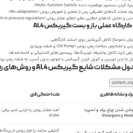
ه کردن سنسور موقعیت دنده (Multi-function Switch).
ف مجدد کدهای تطبیقی پس از تعمیر یا تعویض روغن (Re-adaptation).
ن و تحلیل کدهای خطایی نظیر خطای فشار روغن (Fault in pressure regulation).
زش دمونتاژ کامل گیربکس روی استند کارگاهی.
نی و تشخیص سلامت پمپ روغن (Oil Pump) و شفت ورودی.
یض کیت کامل واشرها، اورینگ‌ها، پیستون‌های لاستیکی و کاسه‌نمدها.
ل جا زدن توربین و کوپل کردن گیربکس با موتور بدون آسیب به شفت پمپ روغ
 مشکلات شایع گیربکس AL4 و روش‌های رفع آن‌ها
content_co
راد و نشانه ظاهری
علت احتمالی فنی
شن شدن چراغ برف و اسپرت
افت فشار روغن یا خرابی شیر برقی 
(EVM)
کثیفی ساعت یا فرار روغن از رینگ‌