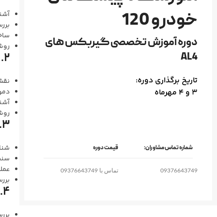
خودرو 120
آشنا
بررسی
ساختار کلا
دوره آموزش تخصصی گیربکس های
روش ان
AL4
۲. آنالیز سیستم هیدرولیک و ساعت گیربکس (Hydraulic Block)
تاریخ برگذاری دوره:
نقش
3 و 4 مهرماه
دمو
آشنا
روش ت
۳. سیستم کنترل الکترونیکی و سنسورها
شناخت سنس
شماره تماس مشاوران:
قیمت دوره
سنس
عملک
09376643749
تماس با 09376643749
بررسی س
۴. عیب‌یابی با دستگاه دیاگ و کالیبراسیون
بررسی 