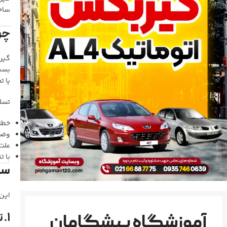
ساخت
چرا
بسیا
یا ت
تسلط بر 
خطا
وضع
علت رفت
با ت
سر
این
۱. تشریح ساختار مکانیکی و جریان قدرت (Power Flow)
آموزشگاه پیشگامان