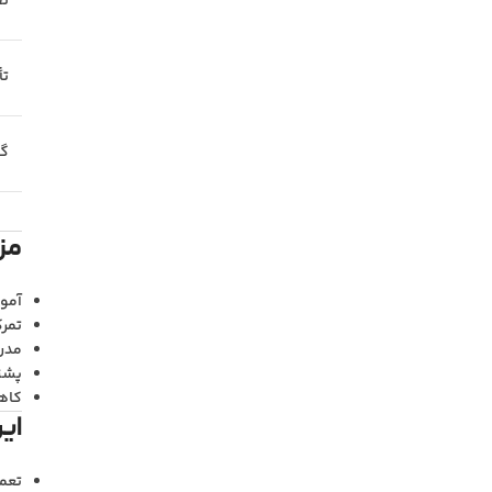
تق
تأ
گا
مزا
آموز
تمرک
مدرک
پشت
کاه
ای
تعمی