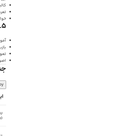
کالیبر
تعری
خواند
۵. کارگاه عملی باز و بست گیربکس AL4
آمو
بازبی
تعو
اصو
جدول
py
ای
رو
(Emergency Mode)