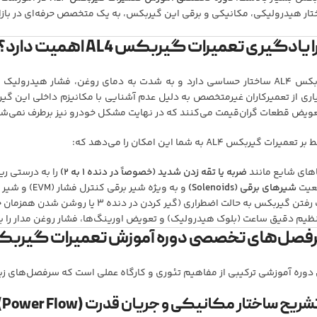
ار هیدرولیکی، مکانیکی و برقی این گیربکس، به یک متخصص حرفه‌ای در بازار
 یادگیری تعمیرات گیربکس AL4 اهمیت دارد؟
گیربکس AL4 ساختار حساسی دارد و به شدت به دمای روغن، فشار هیدر
ری از تعمیرکاران غیرمتخصص به دلیل عدم آشنایی با مکانیزم داخلی این گیرب
عویض قطعات گران‌قیمت می‌کنند که در نهایت مشکل خودرو نیز برطرف نمی‌ش
تعمیرات گیربکس AL4 به شما این امکان را می‌دهد که:
های شایع مانند
ضربه یا تقه زدن شدید (خصوصاً در دنده ۱ به ۲)
را به درستی ری
یت
شیرهای برقی (Solenoids)
و به ویژه شیر برقی کنترل فشار (EVM) و شیر برقی قفل کن مبدل (EVLU) را تست و تعویض کنید.
ن گیربکس به حالت اضطراری (گیر کردن در دنده ۳ یا روشن شدن همزمان چراغ * و S) را با دیاگ تشخیص دهید.
نظیم دقیق ساعت (بلوک هیدرولیک) و تعویض اورینگ‌ها، فشار روغن مدار را به ح
فصل‌های تخصصی دوره آموزش تعمیرات گیربکس 
 دوره آموزشی ترکیبی از مفاهیم تئوری و کارگاه عملی است که سرفصل‌های ز