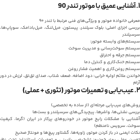
۱. آشنایی عمیق با موتور تندر 90
معرفی خانواده موتور و ویژگی‌های فنی مرتبط با تندر 90
بررسی اجزای اصلی: بلوک سیلندر، پیستون، میل‌لنگ، میل‌بادامک، سوپاپ‌ها،
سرسیلندر
سیستم‌های وابسته موتور:
سیستم سوخت‌رسانی و مدیریت سوخت
سیستم جرقه و احتراق
سیستم خنک‌کاری و کنترل دما
سیستم روغن‌کاری و اهمیت فشار روغن
خواندن علائم اولیه خرابی: دود اضافه، ضعف شتاب، صدای تق‌تق، لرزش در دور
آرام
۲. عیب‌یابی و تعمیرات موتور (تئوری + عملی)
روش‌های عیب‌یابی مرحله‌ای (از ساده به تخصصی)
بررسی نشتی‌ها، واشرها، پیچیدگی‌های سرسیلندر و بست‌ها
آشنایی با مشکلات رایج موتور در خودروهای پرکار در ایران (گرما، کیفیت
سوخت، سرویس نامنظم)
نکات ایمنی در باز کردن موتور، زاویه‌ها، گشتاور پیچ‌ها و مونتاژ صحیح
تمرین عملی روی خودرو: تشخیص، بازبینی و تعمیرات استاندارد تحت نظر