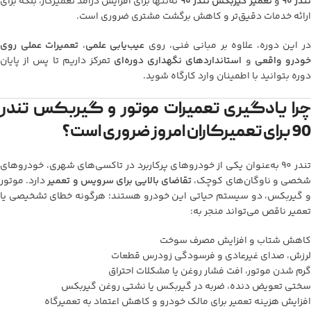
ندر 90
و
تعمیر گیربکس تندر 90
نه‌تنها برای افزایش درآمد تعمیرکار، بلکه برای
ارائه خدمات دقیق‌تر و کاهش برگشت مشتری ضروری است.
ر این دوره، علاوه بر مبانی فنی، روی
عیب‌یابی علمی
،
تعمیرات عملی روی
ودرو واقعی
و
استانداردهای نگهداری دوره‌ای
تمرکز داریم تا پس از پایان
دوره بتوانید با اطمینان وارد کارگاه شوید.
چرا یادگیری تعمیرات موتور و گیربکس تندر
90 برای تعمیرکاران امروز ضروری است؟
تندر 90 به‌عنوان یکی از خودروهای پرکاربرد در تاکسی‌های شهری، خودروهای
خصی و ناوگان‌های کوچک،
تقاضای بالایی برای سرویس و تعمیر
دارد. موتور
و گیربکس، دو سیستم حیاتی این خودرو هستند؛ هرگونه خطای تشخیصی یا
تعمیر ناقص می‌تواند منجر به:
کاهش شتاب و افزایش مصرف سوخت
لرزش، صدای غیرعادی و فرسودگی زودرس قطعات
گرم شدن موتور، افت فشار روغن یا مشکلات احتراق
سختی تعویض دنده، ضربه در گیربکس یا نشتی روغن گیربکس
افزایش هزینه تعمیر برای مالک خودرو و کاهش اعتماد به تعمیرگاه