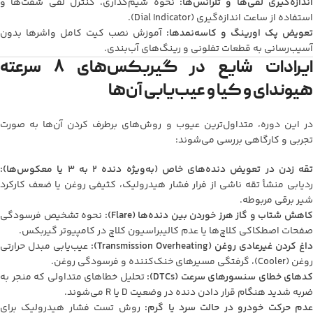
اندازه‌گیری لقّی‌ها و تلرانس‌ها:
نحوه شیم‌گذاری، کنترل لقی شفت‌ها و
استفاده از ساعت اندازه‌گیری (Dial Indicator).
تعویض پک اورینگ و کاسه‌نمدها:
آموزش نصب کیت کامل واشرها بدون
آسیب‌رسانی به قطعات تفلونی و رینگ‌های آب‌بندی.
ایرادات شایع در گیربکس‌های ۸ سرعته
هیوندای و کیا و عیب‌یابی آن‌ها
در این دوره، متداول‌ترین عیوب و روش‌های برطرف کردن آن‌ها به صورت
تجربی و کارگاهی بررسی می‌شوند:
تقه زدن در تعویض دنده‌های خاص (به‌ویژه دنده ۲ به ۳ یا معکوس‌ها):
ردیابی منشأ تقه ناشی از فرار فشار هیدرولیک، کثیفی روغن یا ضعف کارکرد
شیر برقی مربوطه.
اهش شتاب و گاز هرز خوردن بین دنده‌ها (Flare):
نحوه تشخیص فرسودگی
صفحات اصطکاکی کلاچ‌ها یا عدم کالیبراسیون کلاچ در کامپیوتر گیربکس.
داغ کردن غیرعادی روغن (Transmission Overheating):
عیب‌یابی مبدل حرارتی
روغن (Cooler)، گرفتگی مسیرهای خنک‌کننده و فرسودگی روغن.
کدهای خطای سنسورهای سرعت (DTCs):
تحلیل خطاهای متداولی که منجر به
ضربه شدید هنگام قرار دادن دنده در وضعیت D یا R می‌شوند.
دم حرکت خودرو در حالت سرد یا گرم:
روش تست فشار هیدرولیک برای