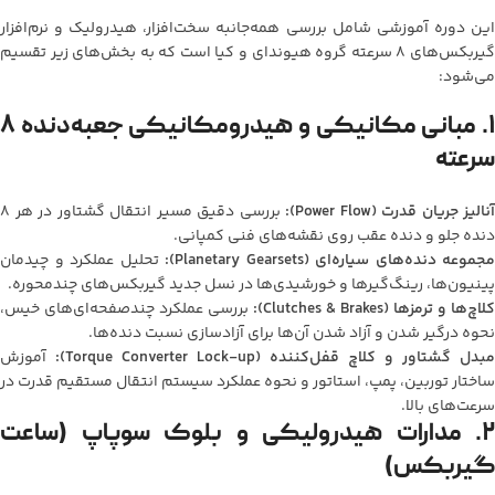
این دوره آموزشی شامل بررسی همه‌جانبه سخت‌افزار، هیدرولیک و نرم‌افزار
گیربکس‌های ۸ سرعته گروه هیوندای و کیا است که به بخش‌های زیر تقسیم
می‌شود:
۱. مبانی مکانیکی و هیدرو‌مکانیکی جعبه‌دنده ۸
سرعته
آنالیز جریان قدرت (Power Flow):
بررسی دقیق مسیر انتقال گشتاور در هر ۸
دنده جلو و دنده عقب روی نقشه‌های فنی کمپانی.
مجموعه دنده‌های سیاره‌ای (Planetary Gearsets):
تحلیل عملکرد و چیدمان
پینیون‌ها، رینگ‌گیرها و خورشیدی‌ها در نسل جدید گیربکس‌های چندمحوره.
کلاچ‌ها و ترمزها (Clutches & Brakes):
بررسی عملکرد چندصفحه‌ای‌های خیس،
نحوه درگیر شدن و آزاد شدن آن‌ها برای آزادسازی نسبت دنده‌ها.
مبدل گشتاور و کلاچ قفل‌کننده (Torque Converter Lock-up):
آموزش
ساختار توربین، پمپ، استاتور و نحوه عملکرد سیستم انتقال مستقیم قدرت در
سرعت‌های بالا.
۲. مدارات هیدرولیکی و بلوک سوپاپ (ساعت
گیربکس)