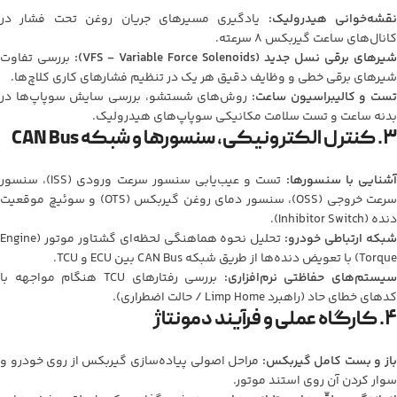
نقشه‌خوانی هیدرولیک:
یادگیری مسیرهای جریان روغن تحت فشار در
کانال‌های ساعت گیربکس ۸ سرعته.
شیرهای برقی نسل جدید (VFS - Variable Force Solenoids):
بررسی تفاوت
شیرهای برقی خطی و وظایف دقیق هر یک در تنظیم فشارهای کاری کلاچ‌ها.
تست و کالیبراسیون ساعت:
روش‌های شستشو، بررسی سایش سوپاپ‌ها در
بدنه ساعت و تست سلامت مکانیکی سوپاپ‌های هیدرولیک.
۳. کنترل الکترونیکی، سنسورها و شبکه CAN Bus
شنایی با سنسورها:
تست و عیب‌یابی سنسور سرعت ورودی (ISS)، سنسور
سرعت خروجی (OSS)، سنسور دمای روغن گیربکس (OTS) و سوئیچ موقعیت
دنده (Inhibitor Switch).
بکه ارتباطی خودرو:
تحلیل نحوه هماهنگی لحظه‌ای گشتاور موتور (Engine
Torque) با تعویض دنده‌ها از طریق شبکه CAN Bus بین ECU و TCU.
سیستم‌های حفاظتی نرم‌افزاری:
بررسی رفتارهای TCU هنگام مواجهه با
کدهای خطای حاد (راهبرد Limp Home / حالت اضطراری).
۴. کارگاه عملی و فرآیند دمونتاژ
از و بست کامل گیربکس:
مراحل اصولی پیاده‌سازی گیربکس از روی خودرو و
سوار کردن آن روی استند موتور.