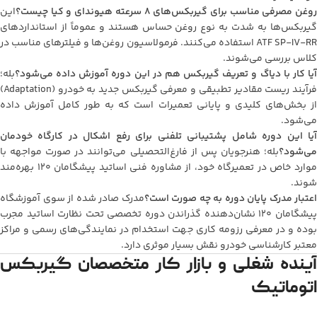
روغن مصرفی مناسب برای گیربکس‌های ۸ سرعته هیوندای و کیا چیست؟
این
گیربکس‌ها به شدت به نوع روغن حساس هستند و عموماً از استانداردهای
ATF SP-IV-RR استفاده می‌کنند. فرمولاسیون روغن‌ها و فیلترهای مناسب در
کلاس بررسی می‌شوند.
آیا کار با دیاگ و تعریف گیربکس هم در این دوره آموزش داده می‌شود؟
بله؛
فرآیند ریست مقادیر تطبیقی و معرفی گیربکس جدید به خودرو (Adaptation)
از بخش‌های کلیدی و پایانی تعمیرات است که به طور کامل آموزش داده
می‌شود.
آیا این دوره شامل پشتیبانی تلفنی برای رفع اشکال در کارگاه خودمان
می‌شود؟
بله؛ هنرجویان پس از فارغ‌التحصیلی می‌توانند در صورت مواجهه با
موارد خاص در تعمیرگاه خود، از مشاوره فنی اساتید پیشگامان ۱۲۰ بهره‌مند
شوند.
اعتبار مدرک پایان دوره به چه صورت است؟
مدرک صادر شده از سوی آموزشگاه
پیشگامان ۱۲۰ نشان‌دهنده گذراندن دوره تخصصی تحت نظارت اساتید مجرب
بوده و در معرفی رزومه کاری جهت استخدام در نمایندگی‌های رسمی و مراکز
معتبر کارشناسی خودرو نقش بسیار موثری دارد.
آینده شغلی و بازار کار متخصصان گیربکس
اتوماتیک