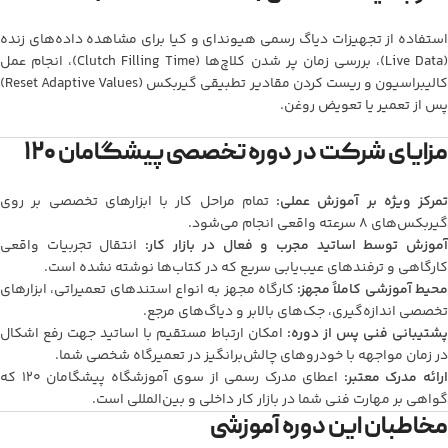
استفاده از تجهیزات دیاگ رسمی هیوندای و کیا برای مشاهده داده‌های زنده
(Live Data)، بررسی زمان پر شدن کلاچ‌ها (Clutch Filling Time)، انجام عمل
کالیبراسیون و ریست کردن مقادیر تطبیقی گیربکس (Reset Adaptive Values)
پس از تعمیر یا تعویض روغن.
مزایای شرکت در دوره تخصصی پیشگامان ۱۲۰
تمرکز ویژه بر آموزش عملی:
تمام مراحل کار با ابزارهای تخصصی بر روی
گیربکس‌های ۸ سرعته واقعی انجام می‌شود.
موزش توسط اساتید مجرب و فعال در بازار کار:
انتقال تجربیات واقعی
کارگاهی و ترفندهای عیب‌یابی سریع که در کتاب‌ها نوشته نشده است.
حیط آموزشی کاملاً مجهز:
کارگاه مجهز به انواع استندهای تعمیراتی، ابزارهای
تخصصی اندازه‌گیری، جک‌های بالابر و دیاگ‌های مرجع.
پشتیبانی فنی پس از دوره:
امکان ارتباط مستقیم با اساتید جهت رفع اشکال
در زمان مواجهه با خودروهای چالش‌برانگیز در تعمیرگاه شخصی شما.
رائه مدرک معتبر:
اعطای مدرک رسمی از سوی آموزشگاه پیشگامان ۱۲۰ که
گواهی بر مهارت فنی شما در بازار کار داخلی و بین‌المللی است.
مخاطبان این دوره آموزشی