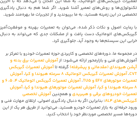
تعمیرات گیربکس‌های اتوماتیک، به شما این امکان را می‌دهد که با آخرین
تکنولوژی‌ها و روش‌های تعمیر آشنا شوید. اگر شما هم به دنبال یادگیری
تخصصی در این زمینه هستید، به ما بپیوندید و از تجربیات ما بهره‌مند شوید.
با رعایت اصول و نکات ذکر شده، می‌توان به تعمیرات بهینه و موفقیت‌آمیز
گیربکس‌های اتوماتیک دست یافت و از مشکلات جدی که می‌تواند به دنبال
خرابی این سیستم‌ها به وجود آید، جلوگیری کرد.
در مجموعه ما، دوره‌های تخصصی و کاربردی حوزه تعمیرات خودرو با تمرکز بر
آموزش‌های فنی و بازارمحور ارائه می‌شود؛ از
آموزش تعمیرات برق بدنه و
آپشن هیوندای (مقدماتی و پیشرفته)
گرفته تا
آموزش تعمیرات گیربکس
CVT
،
آموزش تعمیرات گیربکس اتوماتیک 8 سرعته هیوندا و کیا
،
آموزش
تعمیرات موتورهای EF7 و TU5
،
آموزش تعمیرات گیربکس اتوماتیک 4، 5، 6 و
8 سرعته هیوندا و کیا
،
آموزش تعمیرات موتورهای هیوندا و کیا
،
آموزش
تعمیرات خودروهای برقی و هیبریدی
و همچنین
آموزش تخصصی
گیربکس‌های AL4
؛ بنابراین اگر به دنبال یادگیری اصولی، ارتقای مهارت فنی و
ورود حرفه‌ای به بازار تعمیرات خودرو هستید، می‌توانید از طریق هر یک از این
دوره‌ها مسیر تخصصی موردنظر خود را انتخاب کنید.